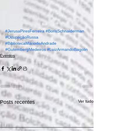
#JerusaPiresFerreira
#BorisSchnaiderman
#OcupaçãoRussa
#BibliotecaMáriodeAndrade
#GutembergMedeiros
#LuizArmandoBagolin
Eventos
Ver tudo
Posts recentes