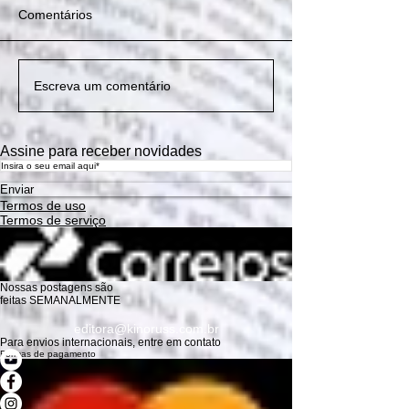
Comentários
Abertura | OCUPAÇÃO
Jerusa na OCUPAÇÃO
debate quente numa
Abertura | OCUPAÇÃO
Jerusa na OCUPAÇÃO
debate quente numa
Abertura | OCUPAÇÃO
Escreva um comentário
RUSSA
RUSSA
noite fria - rússia na
RUSSA
RUSSA
noite fria - rússia na
RUSSA
ucrânia em 2022: o
ucrânia em 2022: o
leste europeu em
leste europeu em
transe
transe
Assine para receber novidades
Enviar
Termos de uso
Termos de serviço
Nossas postagens são
feitas SEMANALMENTE
editora@kinoruss.com.br
Para envios internacionais, entre em contato
Formas de pagamento