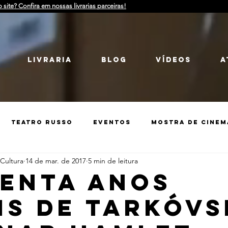
o site? Confira em nossas livrarias parceiras!
LIVRARIA
Blog
Vídeos
a
Teatro Russo
Eventos
Mostra de Cinem
 Cultura
14 de mar. de 2017
5 min de leitura
Guerra
Catarse
História da Rússia
enta anos
is de TARKÓVS
treet Art
Catarse
Debate
Guerra
i