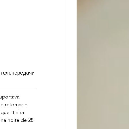
 телепередачи 
uportava, 
de retomar o 
quer tinha 
 na noite de 28 