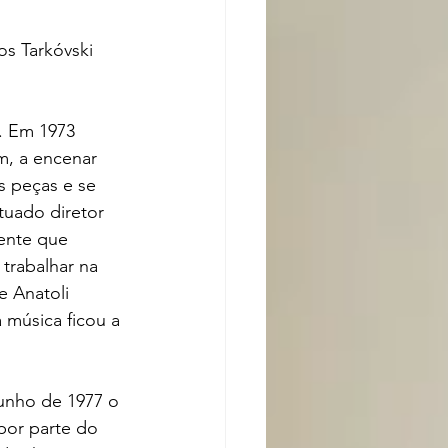
s Tarkóvski 
. Em 1973 
m, a encenar 
s peças e se 
tuado diretor 
dente que 
trabalhar na 
 Anatoli 
 música ficou a 
junho de 1977 o 
por parte do 