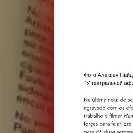
Фото Алексея Найдё
"У театральной афи
Na última nota de se
agravado com os efei
trabalho e filmar 
Ham
forças para falar. E
para 29, duas seman