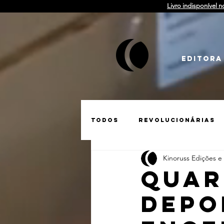
Livro indisponível n
EDITORA
Todos
Revolucionárias
Kinoruss Edições e
Matérias
Tarkóvski
Quar
depo
Guerra na Ucrânia
S