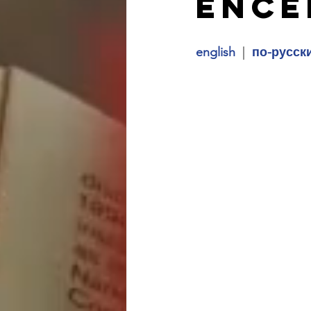
ence
nacionalismo
autono
english
  | 
 по-русск