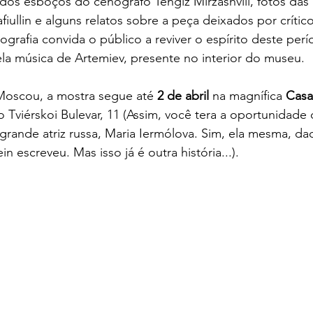
 dos esboços do cenógrafo Tengiz Mirzashvili, fotos da
fiullin e alguns relatos sobre a peça deixados por crítico
grafia convida o público a reviver o espírito deste per
la música de Artemiev, presente no interior do museu.
oscou, a mostra segue até 
2 de abril
 na magnífica 
Casa
no Tviérskoi Bulevar, 11 (Assim, você tera a oportunidade
grande atriz russa, Maria Iermólova. Sim, ela mesma, daq
in escreveu. Mas isso já é outra história...).