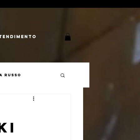
tendimento
a Russo
Cultura Russa
KI
mperialismo