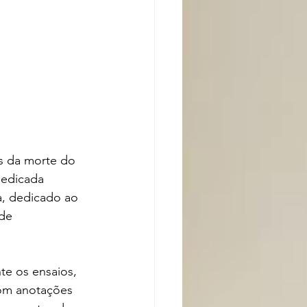
s da morte do 
dedicada 
, dedicado ao 
de 
te os ensaios, 
com anotações 