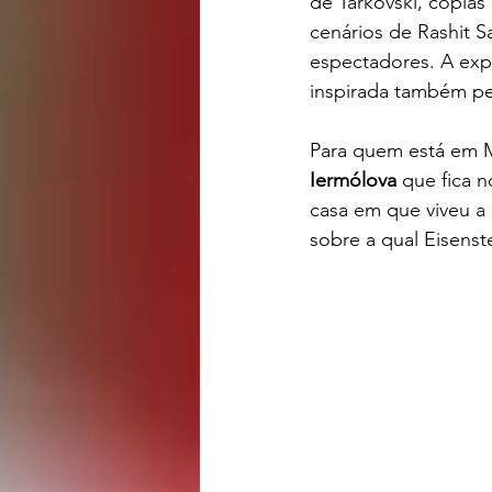
de Tarkóvski, cópias
cenários de Rashit Sa
espectadores. A expo
inspirada também pe
Para quem está em M
Iermólova
 que fica 
casa em que viveu a 
sobre a qual Eisenste