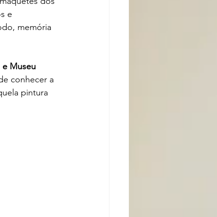
s maquetes dos 
s e 
íodo, memória 
 e Museu 
 de conhecer a 
uela pintura 