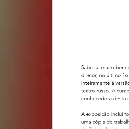
Sabe-se muito bem qu
diretor, no último 1
inteiramente à versã
teatro russo. A curad
conhecedora desta m
A exposição inclui fo
uma cópia de trabal