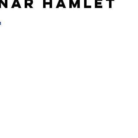
nar HAMLET
mia dos povos
Dovjenko
и