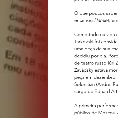
O que poucos sabem 
encenou 
Hamlet
, e
Como tudo na vida de
Tarkóvski foi convid
uma peça de sua esco
decidiu por ela. Por
de teatro russo Iúri
Zavádsky estava mor
peça em dezembro. S
Solonitsin (Andrei R
cargo de Eduard Arte
A primeira performan
público de Moscou vi