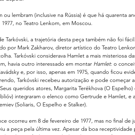
ou lembram (inclusive na Rússia) é que há quarenta ano
m 1977, no Teatro Lenkom, em Moscou.
 Tarkóvski, a trajetória desta peça também não foi fácil
ado por Mark Zakharov, diretor artístico do Teatro Lenko
lha. Tarkóvski considerava Hamlet a mais misteriosa da
ém, havia outro interessado em montar 
Hamlet
: o concei
 Zavádsky e, por isso, apenas em 1975, quando ficou evi
rendo, Tarkóvski recebeu autorização e pode começar a 
eus queridos atores, Margarita Terékhova (O Espelho) e
ublióv) integraram o elenco como Gertrude e Hamlet, e a
miev (Soliaris, O Espelho e Stalker).
ce ocorreu em 8 de fevereiro de 1977, mas no final de 
u a peça pela última vez. Apesar da boa receptividade 