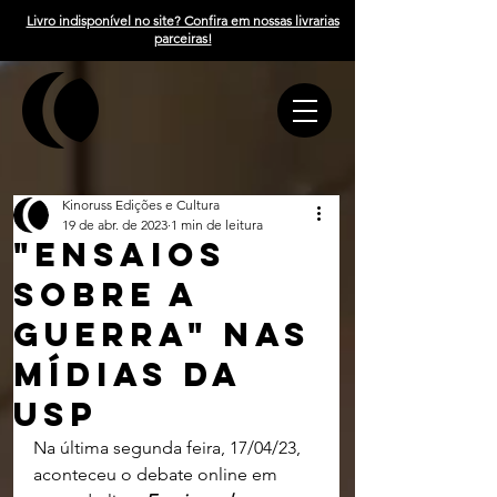
Livro indisponível no site? Confira em nossas livrarias
parceiras!
Kinoruss Edições e Cultura
19 de abr. de 2023
1 min de leitura
"ensaios
sobre a
guerra" nas
mídias da
usp
Na última segunda feira, 17/04/23, 
aconteceu o debate online em 