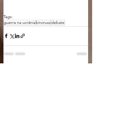
Tags:
guerra na ucrânia
kinoruss
debate
Ver tudo
Posts recentes