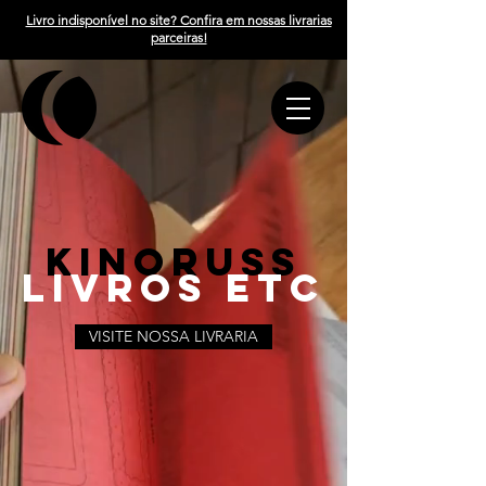
Livro indisponível no site? Confira em nossas livrarias
parceiras!
KINORUSS
LIVROS ETC
VISITE NOSSA LIVRARIA