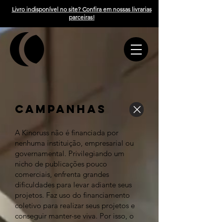
Livro indisponível no site? Confira em nossas livrarias
parceiras!
campanhas
A Kinoruss não é financiada por
nenhuma instituição, empresarial ou
governamental. Privilegiando um
nicho de publicações pouco
comerciais, enfrenta grandes
dificuldades para levar adiante seus
projetos. Faz uso do financiamento
coletivo para realizar seus projetos e
conseguir manter-se viva. Por isso, o