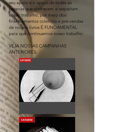
seu apoio e o apoio de todas as
pessoas que conhecem e respeitam
nosso trabalho, por meio dos
financiamentos coletivos e pré-vendas
de nossos livros É FUNDAMENTAL
para que continuemos nosso trabalho.
VEJA NOSSAS CAMPANHAS
ANTERIORES: