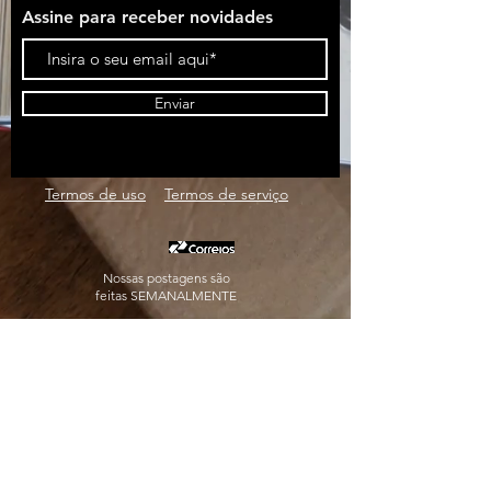
Assine para receber novidades
Enviar
Termos de uso
Termos de serviço
Nossas postagens são
feitas SEMANALMENTE
Para envios internacionais, entre
em contato
editora@kinoruss.com.br
Formas de pagamento