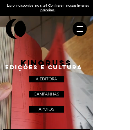
Livro indisponível no site? Confira em nossas livrarias
parceiras!
KINORUSS
edições
e
cultura
A EDITORA
CAMPANHAS
APOIOS