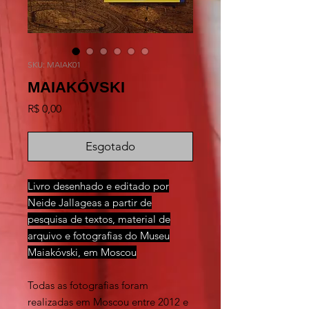
SKU: MAIAK01
MAIAKÓVSKI
Preço
R$ 0,00
Esgotado
Livro desenhado e editado por
Neide Jallageas a partir de
pesquisa de textos, material de
arquivo e fotografias do Museu
Maiakóvski, em Moscou
Todas as fotografias foram
realizadas em Moscou entre 2012 e