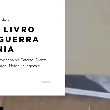
 leitura
 livro
 guerra
nia
ampanha no Catarse. Diante
xige, Neide Jallageas e
..