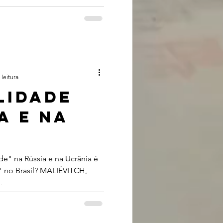
 leitura
lidade
A E NA
e" na Rússia e na Ucrânia é
" no Brasil? MALIÉVITCH,
.