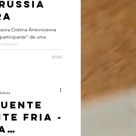
 Rússia
ra
ssora Cristina Antonioevna
participante" de uma
a breve...
leitura
quente
te fria -
a