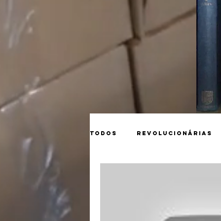
Todos
Revolucionárias
Matérias
Tarkóvski
Guerra na Ucrânia
S