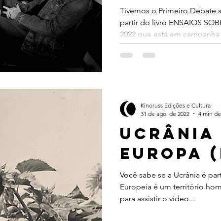
ucrânia 
Tivemos o Primeiro Debate s
partir do livro ENSAIOS SO
o leste
2022 que está em campanha 
em tran
Kinoruss Edições e Cultura
31 de ago. de 2022
4 min de
UCRÂNIA
EUROPA (
Você sabe se a Ucrânia é par
Europeia é um território h
para assistir o vídeo...