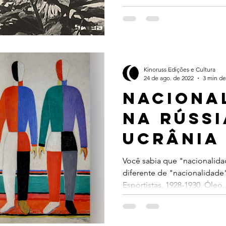
Kinoruss Edições e Cultura
24 de ago. de 2022
3 min de
Naciona
nA RÚSSI
UCRÂNIA
Você sabia que "nacionalidad
diferente de "nacionalidade
Esportistas, 1928-1930. Óleo..