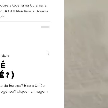
em 2022:
obre a Guerra na Ucrânia, a
BRE A GUERRA Rússia Ucrânia
 europeu
de...
se
 leitura
 É
É?)
te da Europa? E se a União
omogêneo? clique na imagem