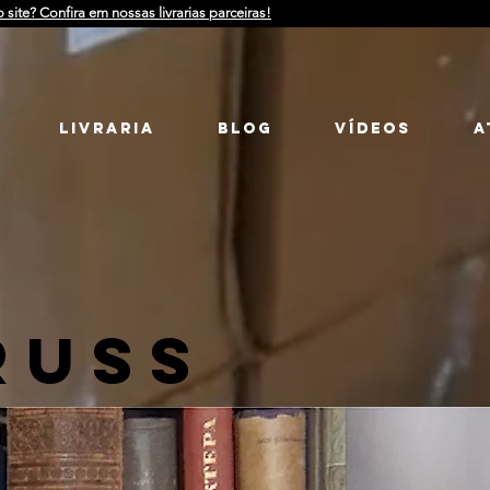
o site? Confira em nossas livrarias parceiras!
LIVRARIA
Blog
Vídeos
a
RUSS