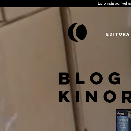
Livro indisponível n
EDITORA
BLOG
KINO