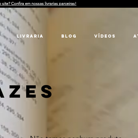
o site? Confira em nossas livrarias parceiras!
LIVRARIA
Blog
Vídeos
a
AZES