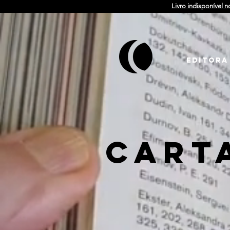
Livro indisponível n
EDITORA
CART