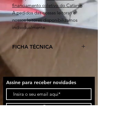
financiamento coletivo do Catarse
.
A pedidos das nossas leitoras e
nossos leitores disponibilizamos
individualmente.
FICHA TÉCNICA
ECOBAG:
Em tecido 100% algodão,
gramatura 160g, serigrafado em
preto, acabamento em overlock,
tamanho 30 x 40 cm.
Assine para receber novidades
Enviar
Termos de uso
Termos de serviço