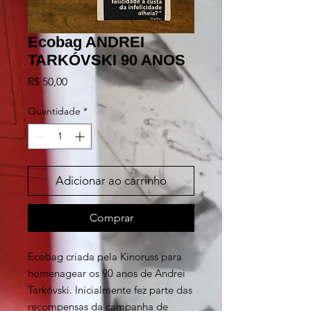
Ecobag ANDREI
TARKÓVSKI 90 ANOS
Preço
R$ 50,00
Quantidade
*
Adicionar ao carrinho
Comprar
Ecobag criada pela Kinoruss para
homenagear os 90 anos de Andrei
Tarkóvski. Inicialmente fez parte das
recompensas da
campanha de