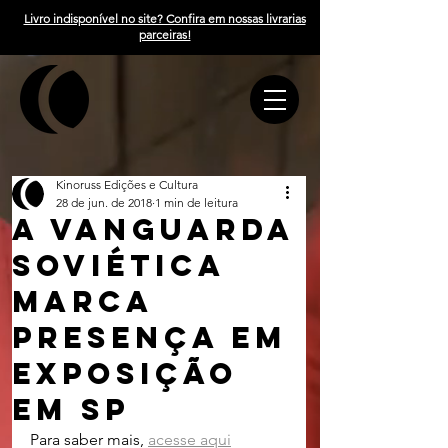
Livro indisponível no site? Confira em nossas livrarias
parceiras!
Kinoruss Edições e Cultura
28 de jun. de 2018
1 min de leitura
A vanguarda
soviética
marca
presença em
exposição
em sp
Para saber mais, 
acesse aqui