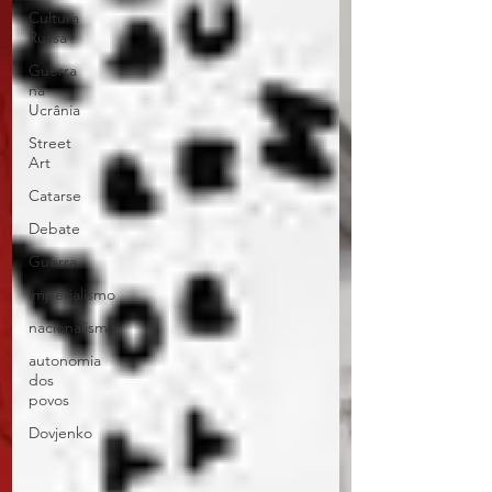
Cultura
Russa
Guerra
na
Ucrânia
Street
Art
Catarse
Debate
Guerra
imperialismo
nacionalismo
autonomia
dos
povos
Dovjenko