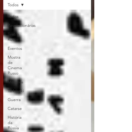
Todos
Todos
Revolucionárias
Teatro
Russo
Eventos
Mostra
de
Cinema
Russo
Matérias
Tarkóvski
Guerra
Catarse
História
da
Rússia