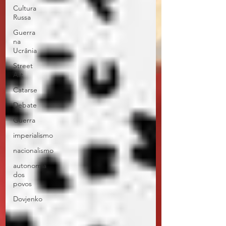
Cultura
Russa
Guerra
na
Ucrânia
Street
Art
Catarse
Debate
Guerra
imperialismo
nacionalismo
autonomia
dos
povos
Dovjenko