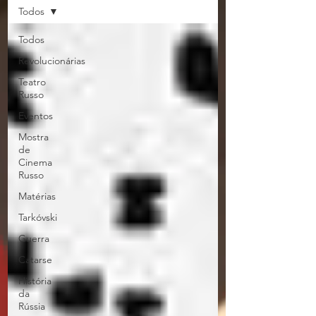
Todos
Todos
Revolucionárias
Teatro
Russo
Eventos
Mostra
de
Cinema
Russo
Matérias
Tarkóvski
Guerra
Catarse
História
da
Rússia