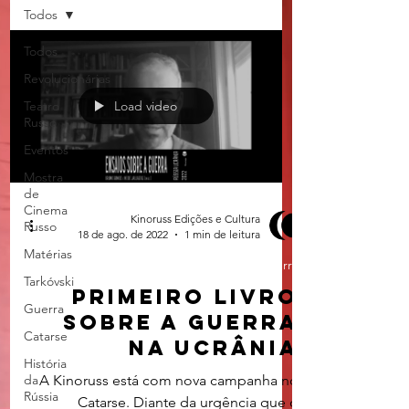
Todos
Todos
Revolucionárias
Teatro
Load video
Russo
Eventos
Mostra
de
Cinema
Kinoruss Edições e Cultura
Russo
18 de ago. de 2022
1 min de leitura
Matérias
Guerra
Tarkóvski
Primeiro livro
Guerra
sobre a guerra
Catarse
na ucrânia
História
da
A Kinoruss está com nova campanha no
Rússia
Catarse. Diante da urgência que o