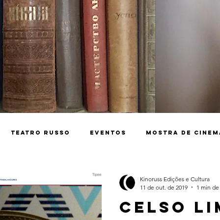
Teatro Russo
Eventos
Mostra de Cinem
Guerra
Catarse
História da Rússia
Kinoruss Edições e Cultura
11 de out. de 2019
1 min de 
Celso Li
treet Art
Catarse
Debate
Guerra
i