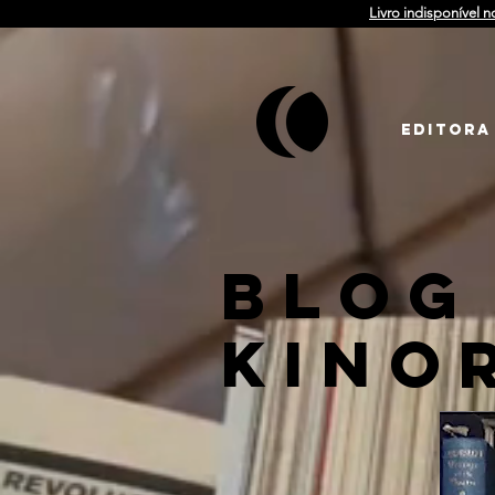
Livro indisponível n
EDITORA
BLOG
KINO