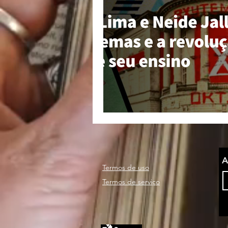
nacionalismo
autono
A
Termos de uso
Termos de serviço