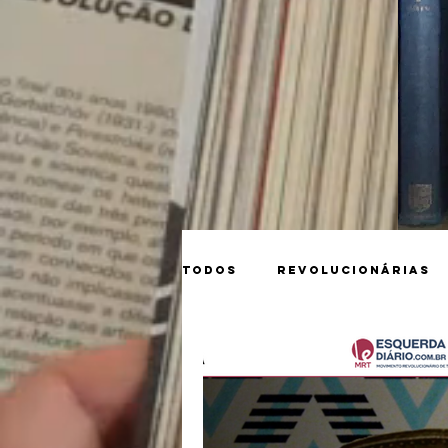
Todos
Revolucionárias
Matérias
Tarkóvski
Guerra na Ucrânia
S