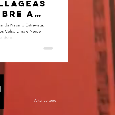
allageas
obre a
as e a
nda Navarro Entrevista:
os Celso Lima e Neide
ão
ando o...
a nas
seu
Voltar ao topo