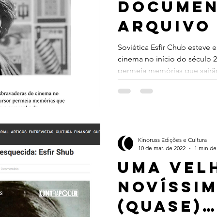
documen
arquivo
mia dos povos
Dovjenko
memória
Soviética Esfir Chub esteve 
cinema no início do século 2
publica
permeia memórias que sairão
Brasil
Kinoruss Edições e Cultura
10 de mar. de 2022
1 min de 
Uma vel
novíssi
(quase)