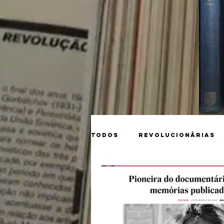
Todos
Revolucionárias
Matérias
Tarkóvski
Guerra na Ucrânia
S