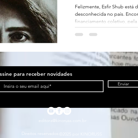
esquecid
Felizmente, Esfir Shub está 
desconhecida no país. Encon
chub
financiamento coletivo, pela 
ssine para receber novidades
Enviar
editora@kinoruss.com.br
Direitos reservados
©2025 por KINORUSS