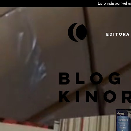
Livro indisponível n
EDITORA
BLOG
KINO