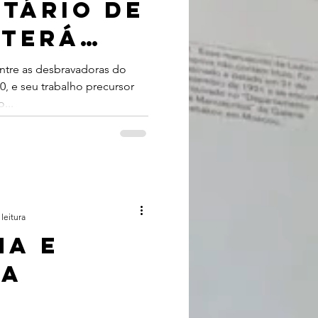
tário de
 terá
s
entre as desbravadoras do
0, e seu trabalho precursor
das no
...
leitura
ha e
ma