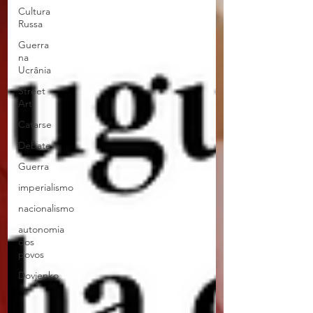
Cultura
Russa
Guerra
na
Ucrânia
Street
Art
Catarse
Debate
Guerra
imperialismo
nacionalismo
autonomia
dos
povos
Dovjenko