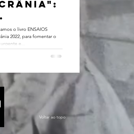
crânia":
IDADE
amos o livro ENSAIOS
nia 2022, para fomentar o
DE JUIZ
rgente e...
Voltar ao topo