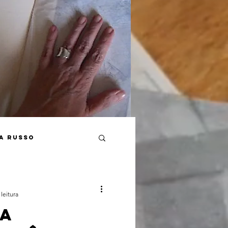
a Russo
Cultura Russa
leitura
RA
mperialismo