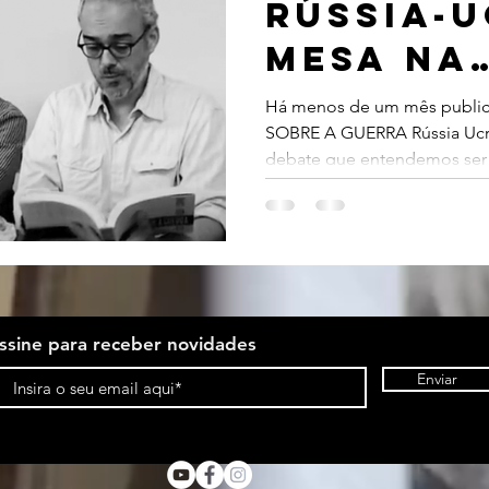
rússia-u
MESA NA
mia dos povos
Dovjenko
UNIVERS
Há menos de um mês public
SOBRE A GUERRA Rússia Ucrâ
FEDERAL 
debate que entendemos ser u
DE FORA
ssine para receber novidades
Enviar