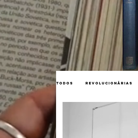
Todos
Revolucionárias
Matérias
Tarkóvski
Guerra na Ucrânia
S