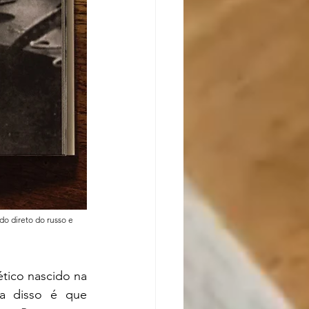
do direto do russo e 
va disso é que 