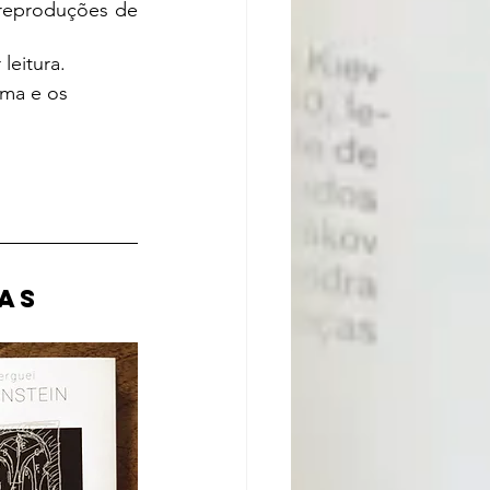
reproduções de 
ma e os 
mas