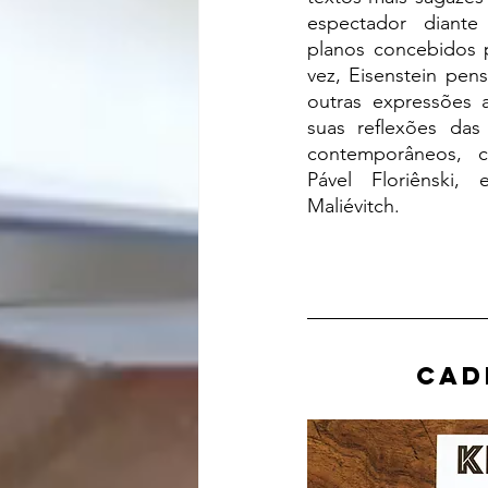
espectador diant
planos concebidos p
vez, Eisenstein pen
outras expressões a
suas reflexões das
contemporâneos, 
Pável Floriênski, 
Maliévitch.
Cad