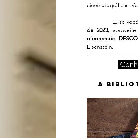
cinematográficas. Ve
		E, se vo
de 2023
, aproveit
oferecendo DESC
Eisenstein.
 Conh
A Biblio