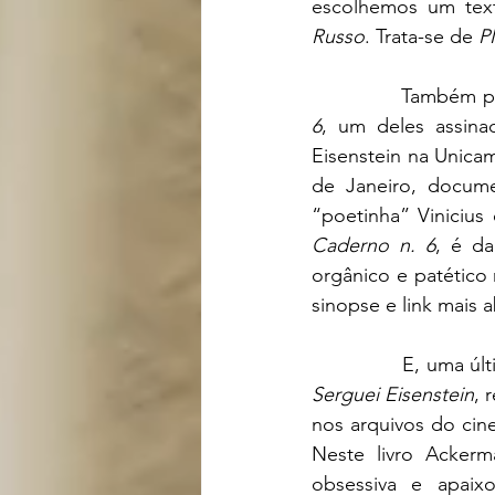
escolhemos um text
Russo
. Trata-se de 
P
		Também 
6
, um deles assina
Eisenstein na Unica
de Janeiro, docum
Caderno n. 6
, é da
orgânico e patético 
sinopse e link mais a
		E, uma ú
Serguei Eisenstein
, 
nos arquivos do cine
Neste livro Ackerma
obsessiva e apaix