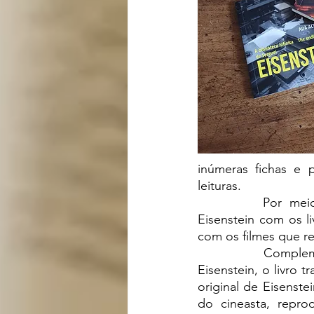
inúmeras fichas e 
leituras.
		Por meio dessa investigação Ackerman demonstra o quanto a relação de 
Eisenstein com os l
com os filmes que r
		Complementando o pensamento de Ada sobre os hábitos de leitura de 
Eisenstein, o livro 
original de Eisenst
do cineasta, repro