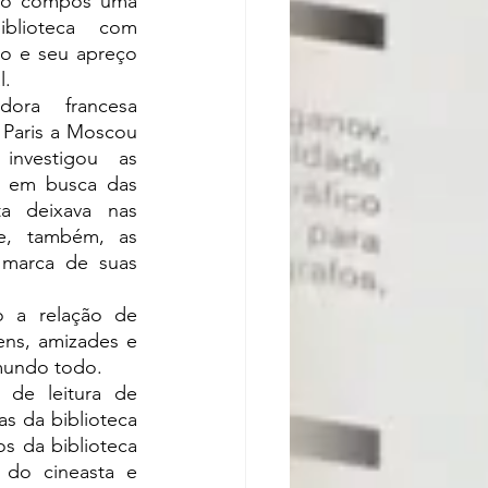
tico compôs uma 
iblioteca com 
o e seu apreço 
l.
 Paris a Moscou 
nvestigou as 
ca em busca das 
a deixava nas 
e, também, as 
marca de suas 
ens, amizades e 
mundo todo.
s da biblioteca 
 da biblioteca 
do cineasta e 