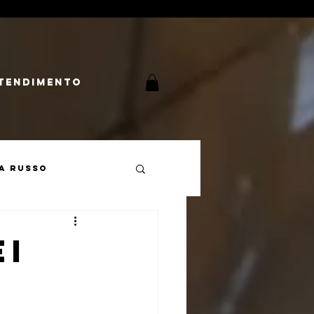
tendimento
a Russo
Cultura Russa
EI
mperialismo