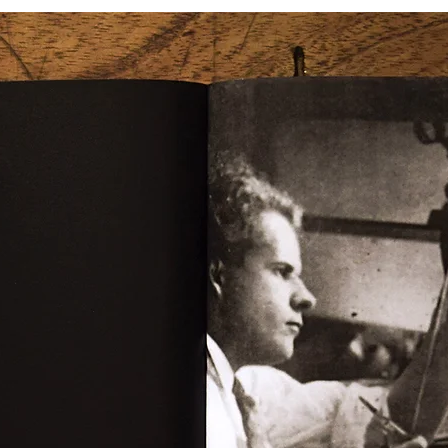
mia dos povos
Dovjenko