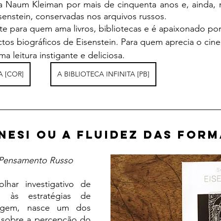
da Naum Kleiman por mais de cinquenta anos e, ainda, 
isenstein, conservadas nos arquivos russos.
os biográficos de Eisenstein. Para quem aprecia o cine
a leitura instigante e deliciosa.
A [COR]
A BIBLIOTECA INFINITA [PB]
NESI ou a fluidez das for
 Pensamento Russo
do às estratégias de 
agem, nasce um dos 
 sobre a percepção do 