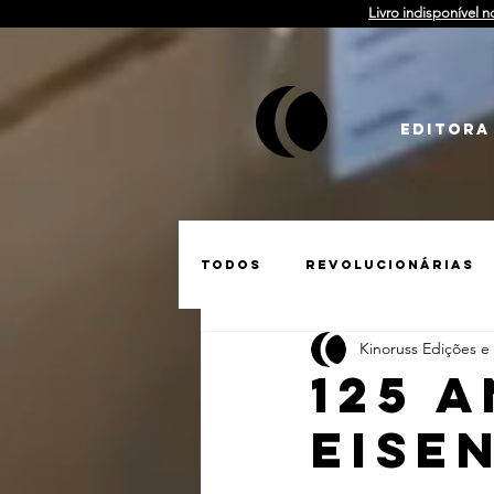
Livro indisponível n
EDITORA
Todos
Revolucionárias
Kinoruss Edições e
Matérias
Tarkóvski
125 
EISE
Guerra na Ucrânia
S