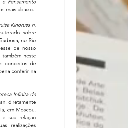
 e Pensamento 
s mais abaixo.
isa Kinoruss n. 
outorado sobre 
arbosa, no Rio 
esse de nosso 
“poetinha” Vinicius de Moraes pelo cinema de Eisenstein. O outro artigo, também neste 
s conceitos de 
ena conferir na 
oteca Infinita de 
an, diretamente 
aia, em Moscou. 
 e sua relação 
s realizações 