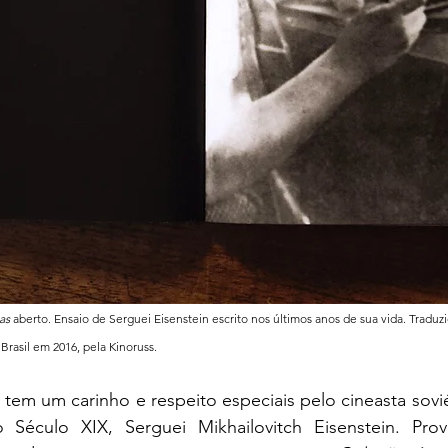
as
 aberto. Ensaio de Serguei Eisenstein escrito nos últimos anos de sua vida. Traduzi
Brasil em 2016, pela Kinoruss.
o Século XIX, Serguei Mikhailovitch Eisenstein. Pro