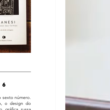
 6
o, o design do 
 gráfica russa 