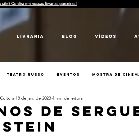
o site? Confira em nossas livrarias parceiras!
LIVRARIA
Blog
Vídeos
a
Teatro Russo
Eventos
Mostra de Cinem
 Cultura
18 de jan. de 2023
4 min de leitura
Guerra
Catarse
História da Rússia
ANOS DE SERGU
NSTEIN
treet Art
Catarse
Debate
Guerra
i