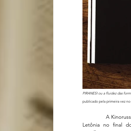
PIRANESI ou a fluidez das form
publicado pela primeira vez no 
		A Kinoruss tem um carinho e respeito especiais pelo cineasta soviético nascido na 
Letônia no final d