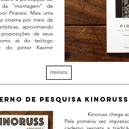
e da "montagem" de 
or Piranesi. Mais uma 
sa cinema por meio de 
rtísticas, aproximando 
 proposições de seus 
como as do teólogo 
e do pintor Kasímir 
PIRANESI
erno de Pesquisa KINORUSS
		Kinoruss chega ao sexto número. 
Pela primeira vez impress
caderno resgata a tradição