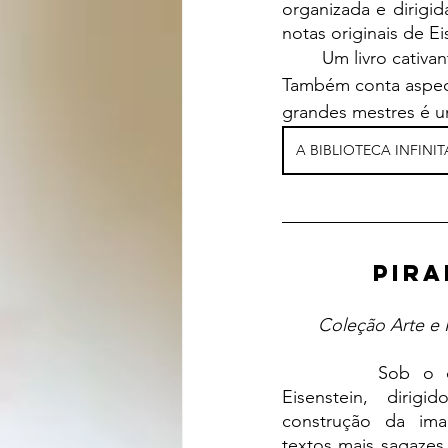
organizada e dirigi
notas originais de E
	Um livro cativante para quem ama livros, bibliotecas e é apaixonado por leitura. 
Também conta aspect
grandes mestres é um
A BIBLIOTECA INFINIT
PIRA
Coleção Arte e
		Sob o olhar investigativo de 
Eisenstein, dirigi
construção da im
textos mais sagazes