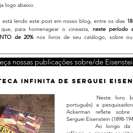
ja logo abaixo.
cê está lendo este post em nosso blog, entre os dias 
18
e que, para homenagear o cineasta, 
neste período a
ONTO de 20%
 nos livros de seu catálogo, sobre ou
eça nossas publicações sobre/de Eisenstei
teca Infinita de Serguei Eise
		Neste livro bilíngue (inglês-
português) a pesquisador
Ackerman reflete sobre
Serguei Eisenstein (1898-194
		Ao longo da vida, desde a 