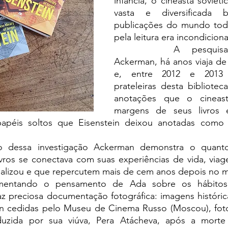
infância, o cineasta sovié
vasta e diversificada b
publicações do mundo tod
pela leitura era incondiciona
		A pesquisadora francesa 
Ackerman, há anos viaja de
e, entre 2012 e 2013 i
prateleiras desta bibliote
anotações que o cineast
margens de seus livros 
papéis soltos que Eisenstein deixou anotadas como 
ivros se conectava com suas experiências de vida, viag
ealizou e que repercutem mais de cem anos depois no 
traz preciosa documentação fotográfica: imagens histórica
ein cedidas pelo Museu de Cinema Russo (Moscou), fotos
duzida por sua viúva, Pera Atácheva, após a morte 