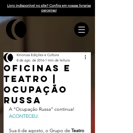
Livro indisponível no site? Confira em nossas livrarias
parceiras!
Kinoruss Edições e Cultura
8 de ago. de 2016
1 min de leitura
Oficinas e
Teatro |
OCUPAÇÃO
RUSSA
A “Ocupação Russa” continua! 
ACONTECEU:
Sua 6 de agosto, o Grupo de 
Teatro 