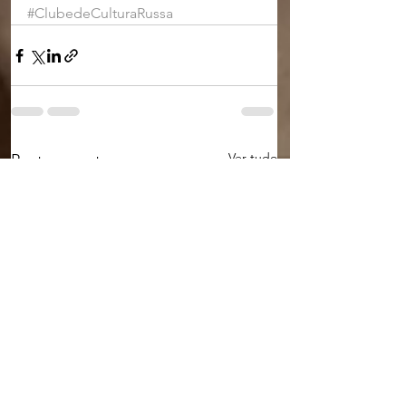
#ClubedeCulturaRussa
Ver tudo
Posts recentes