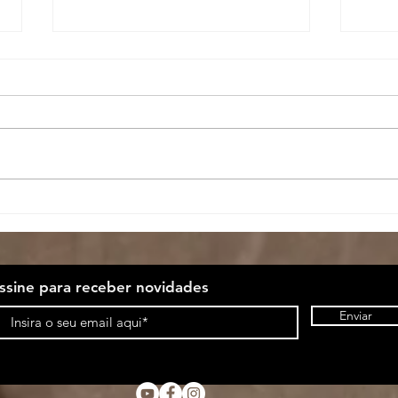
"ensaios sobre
se
a guerra" nas
ru
mídias da usp
Rú
gu
ssine para receber novidades
Enviar