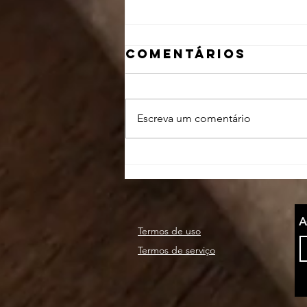
Comentários
Escreva um comentário
lendo 'MINHA
VIDA É O
CINEMa: em
plano fechado'
A
Termos de uso
Termos de serviço