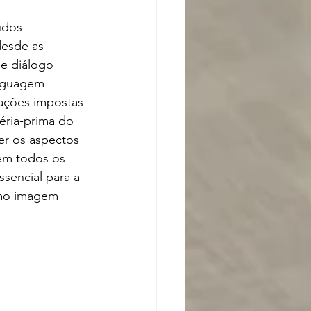
udos 
desde as 
e diálogo 
nguagem 
tações impostas 
éria-prima do 
r os aspectos 
uem todos os 
sencial para a 
mo imagem 