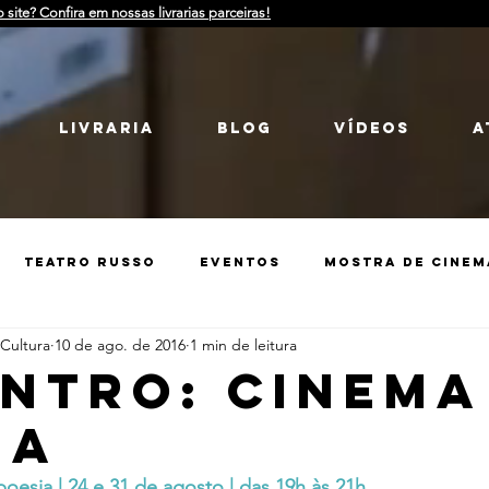
o site? Confira em nossas livrarias parceiras!
LIVRARIA
Blog
Vídeos
a
Teatro Russo
Eventos
Mostra de Cinem
 Cultura
10 de ago. de 2016
1 min de leitura
Guerra
Catarse
História da Rússia
ntro: cinema
ia
treet Art
Catarse
Debate
Guerra
i
oesia | 24 e 31 de agosto | das 19h às 21h