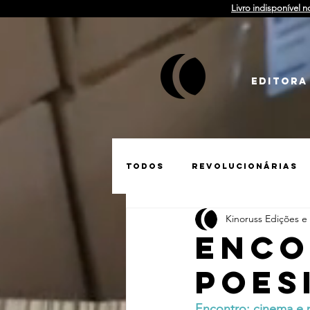
Livro indisponível n
EDITORA
Todos
Revolucionárias
Kinoruss Edições e
Matérias
Tarkóvski
Enco
poes
Guerra na Ucrânia
S
Encontro: cinema e p