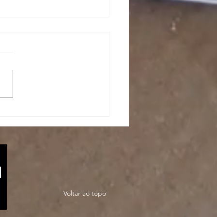
minário
sso na usp |
ssia em
erra
Voltar ao topo