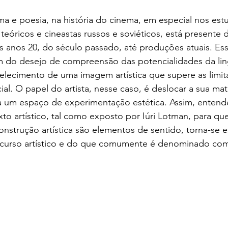
ma e poesia, na história do cinema, em especial nos est
teóricos e cineastas russos e soviéticos, está presente 
 anos 20, do século passado, até produções atuais. Ess
m do desejo de compreensão das potencialidades da li
belecimento de uma imagem artística que supere as limi
al. O papel do artista, nesse caso, é deslocar a sua mat
 um espaço de experimentação estética. Assim, entende
to artístico, tal como exposto por Iúri Lotman, para q
strução artística são elementos de sentido, torna-se es
curso artístico e do que comumente é denominado co