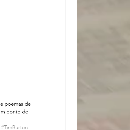
s e poemas de 
 um ponto de 
#TimBurton