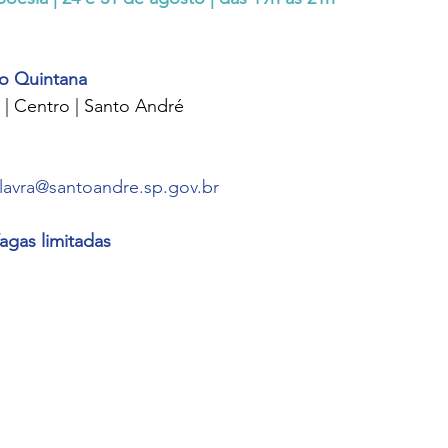
mia dos povos
Dovjenko
io Quintana
 | Centro | Santo André
lavra@santoandre.sp.gov.br
agas limitadas