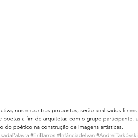
ctiva, nos encontros propostos, serão analisados filme
 e poetas a fim de arquitetar, com o grupo participante,
to do poético na construção de imagens artísticas.
sadaPalavra
#EriBarros
#InfânciadeIvan
#AndreiTarkóvski