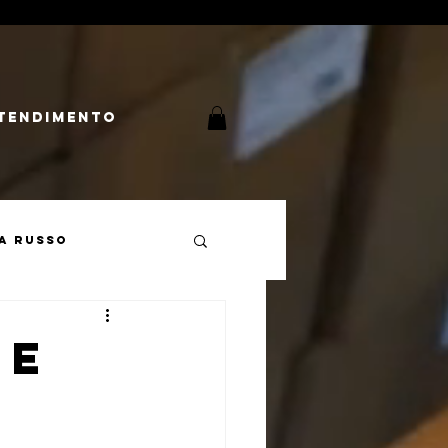
tendimento
a Russo
Cultura Russa
 e
mperialismo