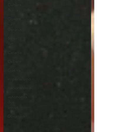
Cultura
Russa
Guerra
na
Ucrânia
Street
Art
Catarse
Debate
Guerra
imperialismo
nacionalismo
autonomia
dos
povos
Dovjenko