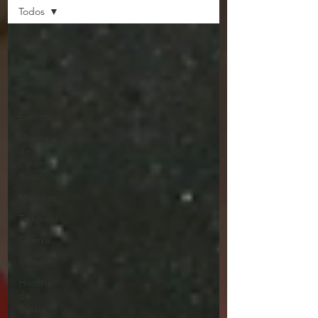
Todos
Todos
Revolucionárias
Teatro
Russo
Eventos
Mostra
de
Cinema
Russo
Matérias
Tarkóvski
Guerra
Catarse
História
da
Rússia