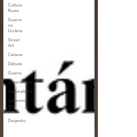
Cultura
Russa
Guerra
na
Ucrânia
Street
Art
Catarse
Debate
Guerra
imperialismo
nacionalismo
autonomia
dos
povos
Dovjenko