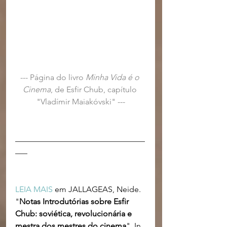
--- Página do livro 
Minha Vida é o 
Cinema
, de Esfir Chub, capítulo 
"Vladímir Maiakóvski" ---
________________________________
___
LEIA MAIS
 em JALLAGEAS, Neide. 
"
Notas Introdutórias sobre Esfir 
Chub: soviética, revolucionária e 
mestra dos mestres do cinema
". In 