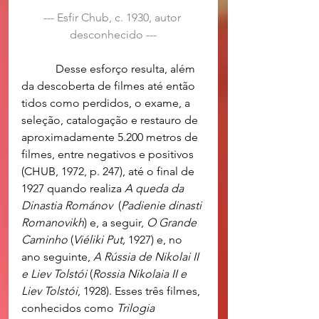
--- Esfir Chub, c. 1930, autor 
desconhecido ---
            Desse esforço resulta, além 
da descoberta de filmes até então 
tidos como perdidos, o exame, a 
seleção, catalogação e restauro de 
aproximadamente 5.200 metros de 
filmes, entre negativos e positivos 
(CHUB, 1972, p. 247), até o final de 
1927 quando realiza 
A queda da 
Dinastia Románov 
 (
Padienie dinasti 
Romanovikh
) e, a seguir, 
O Grande 
Caminho
 (
Viéliki Put,
 1927) e, no 
ano seguinte, 
A Rússia de Nikolai II 
e Liev Tolstói
 (
Rossia Nikolaia II e 
Liev Tolstói
, 1928). Esses três filmes, 
conhecidos como 
Trilogia 