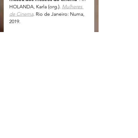
HOLANDA, Karla (org.). 
Mulheres 
de Cinema
. Rio de Janeiro: Numa, 
2019.
Apoie a publicação do livro 
Minha 
vida é o cinema
 no Brasil pela 
Kinoruss. Vamos preencher esta 
lacuna na História do Cinema! 
Acesse nossa 
Campanha de 
financiamento coletivo
 e se 
encante com essa mulher 
irresistível e potente, na vida e no 
cinema. GARANTA sua prioridade 
em nossa pré-venda. 
SAIBA MAIS